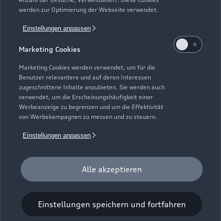
Gebrauchtwagensuche
Support
werden zur Optimierung der Webseite verwendet.
Saisonale Angebote
Plug-in-Hybride
Gebrauchtwagen
Einstellungen anpassen
Audi Services
Über Audi
Kundenservice
Finanzierung
Marketing Cookies
Garantie
Händlersuche
Aktionen & Angebote
Unternehmen
Marketing Cookies werden verwendet, um für die
Audi digital services
Benutzer relevantere und auf deren Interessen
Audi Code
Geschäftskunden
Karriere
zugeschnittene Inhalte anzubieten. Sie werden auch
myAudi
verwendet, um die Erscheinungshäufigkeit einer
Häufige Fragen (FAQ)
Investor Relations
Werbeanzeige zu begrenzen und um die Effektivität
© 2026 AUDI AG. Alle Rechte vorbehalten
von Werbekampagnen zu messen und zu steuern.
Audi Online Beratung
Presse & Media Center
Impressum
Rechtliches
Hinweisgebersystem
Einstellungen anpassen
Online-Terminvereinbarung
Datenschutz
Datenschutzinformation
Cookie-Einstellungen
Servicekontakt
Cookie-Richtlinie
Barrierefreiheit
Audi erleben
Alle akzeptieren
Digital Services Act
EU Data Act
Bordbuch & Bedienungsanleitungen
Newsletter
Verträge kündigen
Einstellungen speichern und fortfahren