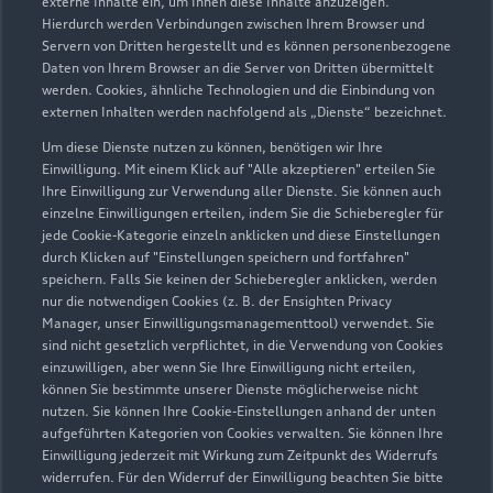
externe Inhalte ein, um Ihnen diese Inhalte anzuzeigen.
07344 96000
Hierdurch werden Verbindungen zwischen Ihrem Browser und
Servern von Dritten hergestellt und es können personenbezogene
Daten von Ihrem Browser an die Server von Dritten übermittelt
info@autohaus-burger.de
werden. Cookies, ähnliche Technologien und die Einbindung von
externen Inhalten werden nachfolgend als „Dienste“ bezeichnet.
Kontaktdaten herunterladen
Um diese Dienste nutzen zu können, benötigen wir Ihre
Einwilligung. Mit einem Klick auf "Alle akzeptieren" erteilen Sie
Ihre Einwilligung zur Verwendung aller Dienste. Sie können auch
einzelne Einwilligungen erteilen, indem Sie die Schieberegler für
Öffnungszeiten
jede Cookie-Kategorie einzeln anklicken und diese Einstellungen
durch Klicken auf "Einstellungen speichern und fortfahren"
speichern. Falls Sie keinen der Schieberegler anklicken, werden
nur die notwendigen Cookies (z. B. der Ensighten Privacy
Service
Manager, unser Einwilligungsmanagementtool) verwendet. Sie
Geschlossen
,
öffnet am
Donnerstag
sind nicht gesetzlich verpflichtet, in die Verwendung von Cookies
einzuwilligen, aber wenn Sie Ihre Einwilligung nicht erteilen,
07:00
können Sie bestimmte unserer Dienste möglicherweise nicht
nutzen. Sie können Ihre Cookie-Einstellungen anhand der unten
Teile- und Zubehörverkauf
aufgeführten Kategorien von Cookies verwalten. Sie können Ihre
Einwilligung jederzeit mit Wirkung zum Zeitpunkt des Widerrufs
Geschlossen
,
öffnet am
Donnerstag
widerrufen. Für den Widerruf der Einwilligung beachten Sie bitte
07:00