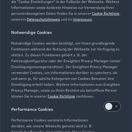
die "Cookie-Einstellungen" in der Fußzeile der Webseite. Weitere
Informationen sowie konkrete Hinweise zur Verwendung Ihrer
personenbezogenen Daten finden Sie in unserer
Cookie Richtlinie
,
Werkstatt
unserem
Datenschutzhinweis
und im
Impressum
.
Geschlossen
,
öffnet am
Donnerstag
07:45
Notwendige Cookies
Notwendige Cookies werden benötigt, um Ihnen grundlegende
Samstag: Verkauf: nach Vereinbarung
Funktionen während der Nutzung der Webseite zur Verfügung zu
stellen. Zu diesen Funktionen gehört z. B. der
Fahrzeugkonfigurator oder der Ensighten Privacy Manager (unser
Einwilligungsmanagementtool). Der Ensighten Privacy Manager
Zurück nach oben
verwendet Cookies, um Informationen darüber zu speichern, ob
und wenn ja, für welche Kategorien von Cookies Benutzer ihre
Einwilligung erteilt haben. Weitere Informationen zum Ensighten
Modelle
Privacy Manager, sowie zu Ihren Rechten als betroffene Person
können Sie in unserer
Cookie Richtlinie
nachlesen.
Kaufen & leasen
Alle Modelle
Performance Cookies
Modelle vergleichen
Service & Zubehör
Performance Cookies sammeln Informationen
Neuwagensuche
darüber, wie unsere Webseite genutzt wird (z. B.
Elektromodelle
Anzahl der Besuche, Verweildauer). Diese Cookies